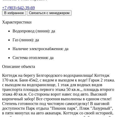
+7 (903) 642-39-69
В избранное
Связаться с менеджером
Характеристики
Водопровод (линия):
да
Газ (линия):
да
Наличие электроснабжения:
да
Система отопления:
да
Описание объекта
Коттедж на берегу Белгородского водохранилища! Коттедж
170 кв.м. Баня 45м2, с видом и выходом к воде! Гараж 2 этажа.
с выходом на водохранилище, 1 этаж для водных видов
транспорта площадь первого этажа 50 кв.м.,, площадь второго
этажа 40 кв.м. Со стороны ворот навес под авто. Высокий
кирпичный забор! Все строения выполнены в едином стиле!
Степень готовности под чистовую самоотделку! В шаговой
доступности Парк отдыха "Пикник парк", Пляж "Лазурный",
в пяти минутах на авто аквапарк. Коттедж со своей историей,