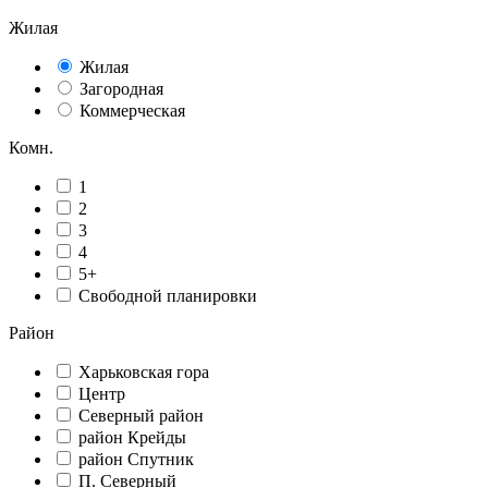
Жилая
Жилая
Загородная
Коммерческая
Комн.
1
2
3
4
5+
Свободной планировки
Район
Харьковская гора
Центр
Северный район
район Крейды
район Спутник
П. Северный